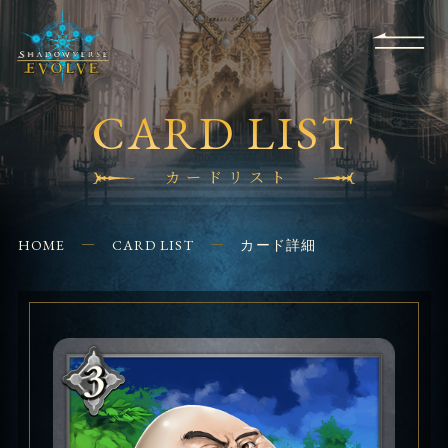
RULES
EVENT
SHOPS
FOR
APPLICATION
/ Q&A
BEGINNERS
CONTACT
CARD LIST
カードリスト
HOME
CARD LIST
カード詳細