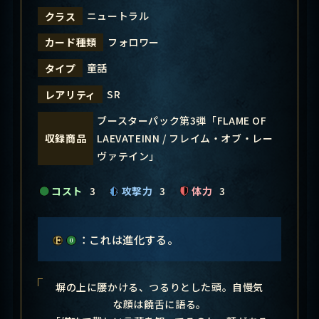
ニュートラル
クラス
フォロワー
カード種類
童話
タイプ
SR
レアリティ
ブースターパック第3弾「FLAME OF
LAEVATEINN / フレイム・オブ・レー
収録商品
ヴァテイン」
コスト
3
攻撃力
3
体力
3
：これは進化する。
塀の上に腰かける、つるりとした頭。自慢気
な顔は饒舌に語る。