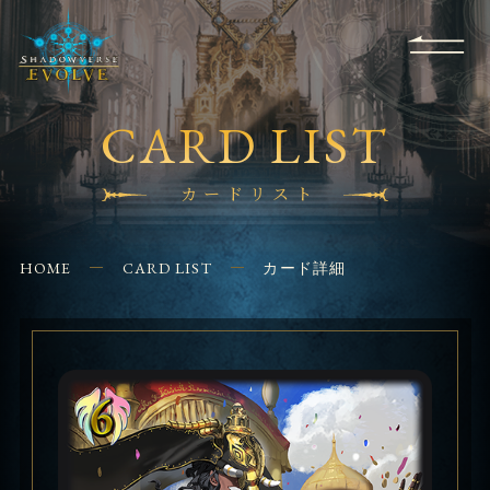
RULES
EVENT
SHOPS
FOR
APPLICATION
/ Q&A
BEGINNERS
CONTACT
CARD LIST
カードリスト
HOME
CARD LIST
カード詳細