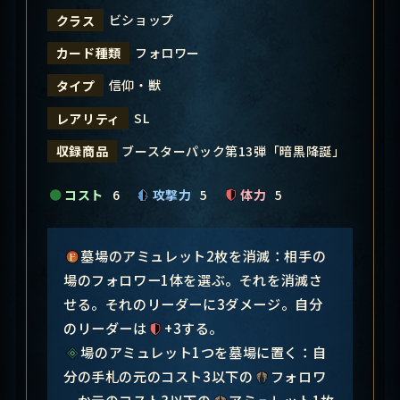
ビショップ
クラス
フォロワー
カード種類
信仰・獣
タイプ
SL
レアリティ
ブースターパック第13弾「暗黒降誕」
収録商品
コスト
6
攻撃力
5
体力
5
墓場のアミュレット2枚を消滅：相手の
場のフォロワー1体を選ぶ。それを消滅さ
せる。それのリーダーに3ダメージ。自分
のリーダーは
+3する。
場のアミュレット1つを墓場に置く：自
分の手札の元のコスト3以下の
フォロワ
ーか元のコスト3以下の
アミュレット1枚