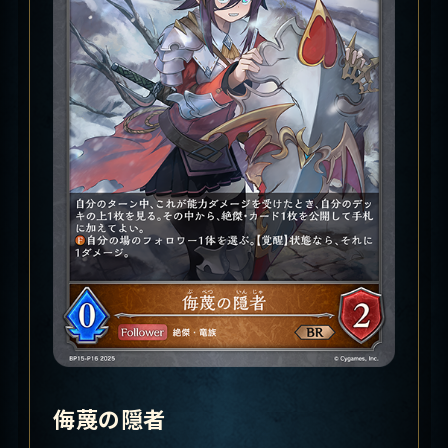
侮蔑の隠者