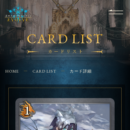
RULES
EVENT
SHOPS
FOR
APPLICATION
/ Q&A
BEGINNERS
CONTACT
CARD LIST
カードリスト
HOME
CARD LIST
カード詳細