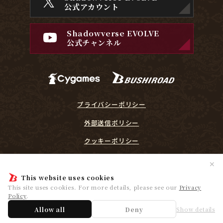
公式アカウント
Shadowverse EVOLVE
公式チャンネル
プライバシーポリシー
外部送信ポリシー
クッキーポリシー
『Shadowverse EVOLVE』に関するガイドライン
✕
プレイヤーリスペクト宣言
This website uses cookies
This site uses cookies. For more details, please see our
Privacy
Policy
.
© Cygames, Inc. ©Bushiroad
Allow all
Deny
Show details