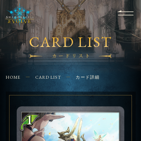
RULES
EVENT
SHOPS
FOR
APPLICATION
/ Q&A
BEGINNERS
CONTACT
CARD LIST
カードリスト
HOME
CARD LIST
カード詳細