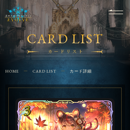
RULES
EVENT
SHOPS
FOR
APPLICATION
/ Q&A
BEGINNERS
CONTACT
CARD LIST
カードリスト
HOME
CARD LIST
カード詳細