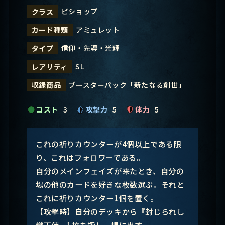
ビショップ
クラス
アミュレット
カード種類
信仰・先導・光輝
タイプ
SL
レアリティ
ブースターパック「新たなる創世」
収録商品
コスト
3
攻撃力
5
体力
5
これの祈りカウンターが4個以上である限
り、これはフォロワーである。
自分のメインフェイズが来たとき、自分の
場の他のカードを好きな枚数選ぶ。それと
これに祈りカウンター1個を置く。
【攻撃時】自分のデッキから『封じられし
熾天使』1枚を探し、場に出す。