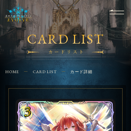
RULES
EVENT
SHOPS
FOR
APPLICATION
/ Q&A
BEGINNERS
CONTACT
CARD LIST
カードリスト
HOME
CARD LIST
カード詳細