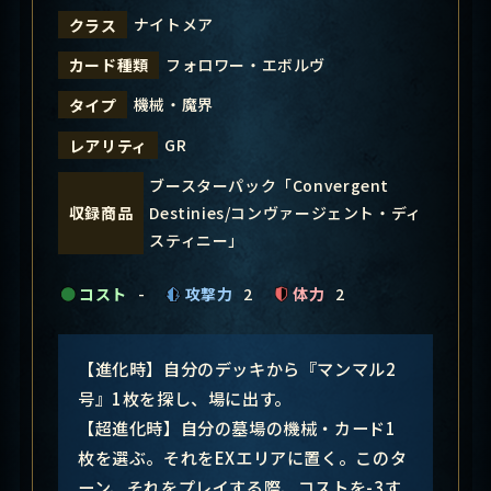
ナイトメア
クラス
フォロワー・エボルヴ
カード種類
機械・魔界
タイプ
GR
レアリティ
ブースターパック「Convergent
Destinies/コンヴァージェント・ディ
収録商品
スティニー」
コスト
-
攻撃力
2
体力
2
【進化時】自分のデッキから『マンマル2
号』1枚を探し、場に出す。
【超進化時】自分の墓場の機械・カード1
枚を選ぶ。それをEXエリアに置く。このタ
ーン、それをプレイする際、コストを-3す