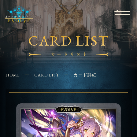
RULES
EVENT
SHOPS
FOR
APPLICATION
/ Q&A
BEGINNERS
CONTACT
CARD LIST
カードリスト
HOME
CARD LIST
カード詳細