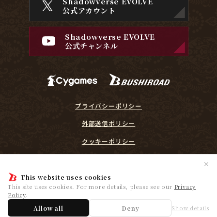
Shadowverse EVOLVE
公式アカウント
Shadowverse EVOLVE
公式チャンネル
プライバシーポリシー
外部送信ポリシー
クッキーポリシー
『Shadowverse EVOLVE』に関するガイドライン
✕
プレイヤーリスペクト宣言
This website uses cookies
This site uses cookies. For more details, please see our
Privacy
Policy
.
© Cygames, Inc. ©Bushiroad
Allow all
Deny
Show details