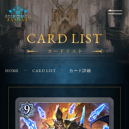
RULES
EVENT
SHOPS
FOR
APPLICATION
/ Q&A
BEGINNERS
CONTACT
CARD LIST
カードリスト
HOME
CARD LIST
カード詳細