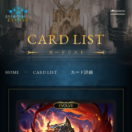
RULES
EVENT
SHOPS
FOR
APPLICATION
/ Q&A
BEGINNERS
CONTACT
CARD LIST
カードリスト
HOME
CARD LIST
カード詳細