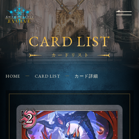
RULES
EVENT
SHOPS
FOR
APPLICATION
/ Q&A
BEGINNERS
CONTACT
CARD LIST
カードリスト
HOME
CARD LIST
カード詳細