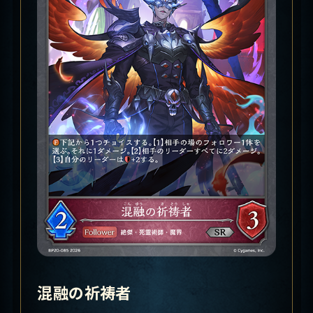
混融の祈祷者