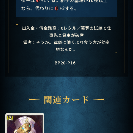
なら、代わりに
+2する。
出入金・借金残高：0レクル／簒奪の試練で仕
事先と貸主が破産
備考：そうか。律儀に働くより奪う方が効率
的なんだ。
BP20-P16
関連カード