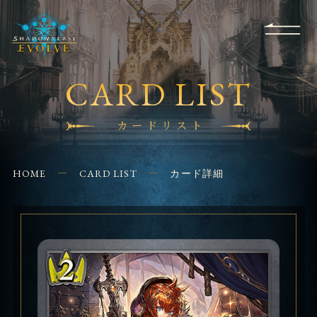
RULES
EVENT
SHOPS
FOR
APPLICATION
/ Q&A
BEGINNERS
CONTACT
CARD LIST
カードリスト
HOME
CARD LIST
カード詳細