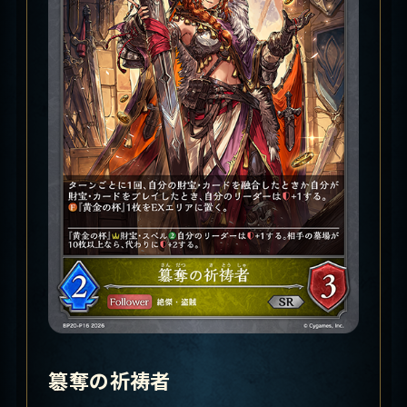
簒奪の祈祷者