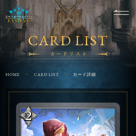
RULES
EVENT
SHOPS
FOR
APPLICATION
/ Q&A
BEGINNERS
CONTACT
CARD LIST
カードリスト
HOME
CARD LIST
カード詳細