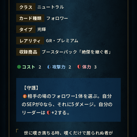
ニュートラル
クラス
フォロワー
カード種類
光輝
タイプ
GR・プレミアム
レアリティ
ブースターパック「絶傑を継ぐ者」
収録商品
コスト
2
攻撃力
2
体力
3
【守護】
相手の場のフォロワー1体を選ぶ。自分
のSEPが0なら、それに5ダメージ。自分の
リーダーは
+2する。
世に嘆き満ちる時、嘆くだけで居られぬ者が