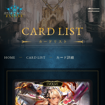
RULES
EVENT
SHOPS
FOR
APPLICATION
/ Q&A
BEGINNERS
CONTACT
CARD LIST
カードリスト
HOME
CARD LIST
カード詳細