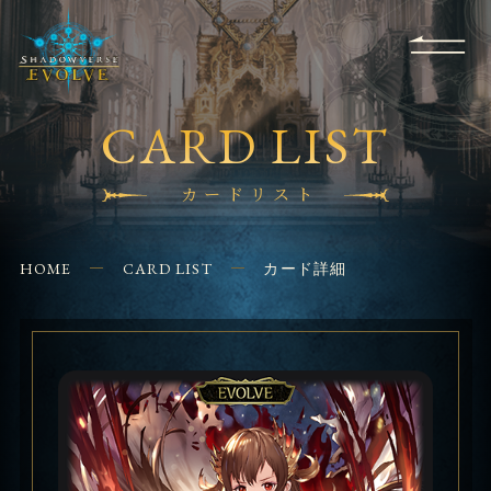
RULES
EVENT
SHOPS
FOR
APPLICATION
/ Q&A
BEGINNERS
CONTACT
CARD LIST
カードリスト
HOME
CARD LIST
カード詳細