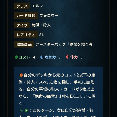
エルフ
クラス
フォロワー
カード種類
絶傑・狩人
タイプ
SL
レアリティ
ブースターパック「絶傑を継ぐ者」
収録商品
コスト
4
攻撃力
3
体力
5
自分のデッキから元のコスト2以下の絶
傑・狩人・スペル1枚を探し、手札に加え
る。自分の墓場の狩人・カードが6枚以上
なら、『絶命の痛撃』1枚をEXエリアに置
く。
：このターン、次に自分が絶傑・狩
人・カードをプレイする際、コストを-2す