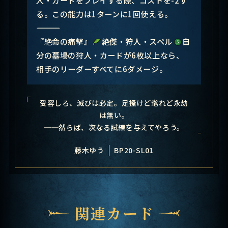
る。この能力は1ターンに1回使える。
―――――――――――――――
『絶命の痛撃』
絶傑・狩人・スペル
自
分の墓場の狩人・カードが6枚以上なら、
相手のリーダーすべてに6ダメージ。
受容しろ、滅びは必定。足掻けど毟れど永劫
は無い。
──然らば、次なる試練を与えてやろう。
藤木ゆう
BP20-SL01
関連カード