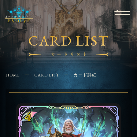
RULES
EVENT
SHOPS
FOR
APPLICATION
/ Q&A
BEGINNERS
CONTACT
CARD LIST
カードリスト
HOME
CARD LIST
カード詳細