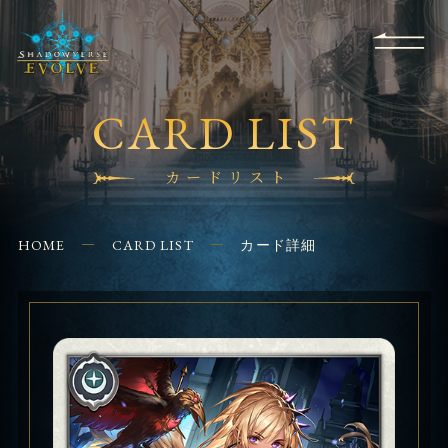
RULES
EVENT
SHOPS
FOR
APPLICATION
/ Q&A
BEGINNERS
CONTACT
CARD LIST
カードリスト
HOME
CARD LIST
カード詳細