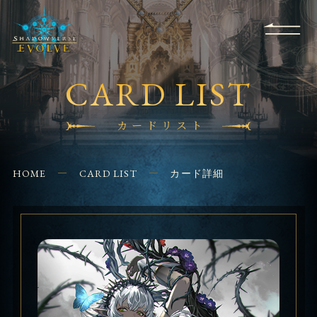
RULES
EVENT
SHOPS
FOR
APPLICATION
/ Q&A
BEGINNERS
CONTACT
CARD LIST
カードリスト
HOME
CARD LIST
カード詳細