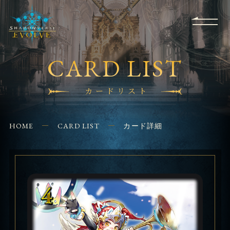
RULES
EVENT
SHOPS
FOR
APPLICATION
/ Q&A
BEGINNERS
CONTACT
CARD LIST
カードリスト
HOME
CARD LIST
カード詳細