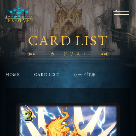
RULES
EVENT
SHOPS
FOR
APPLICATION
/ Q&A
BEGINNERS
CONTACT
CARD LIST
カードリスト
HOME
CARD LIST
カード詳細