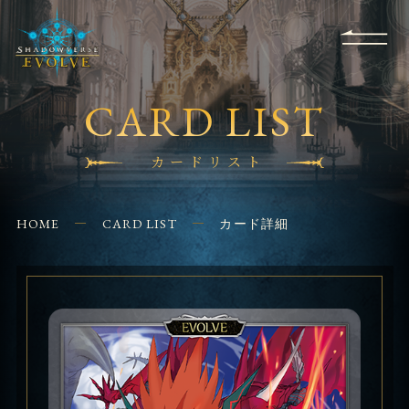
RULES
EVENT
SHOPS
FOR
APPLICATION
/ Q&A
BEGINNERS
CONTACT
CARD LIST
カードリスト
HOME
CARD LIST
カード詳細