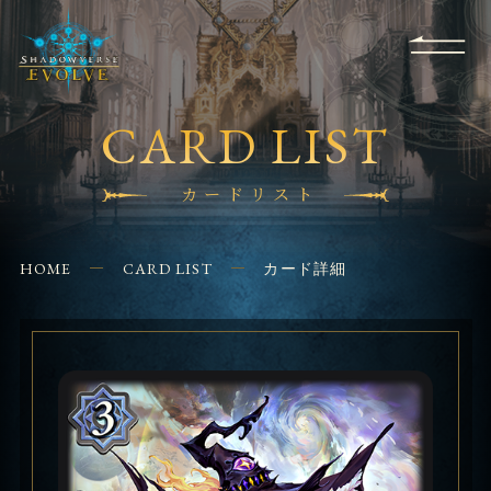
RULES
EVENT
SHOPS
FOR
APPLICATION
/ Q&A
BEGINNERS
CONTACT
CARD LIST
カードリスト
HOME
CARD LIST
カード詳細