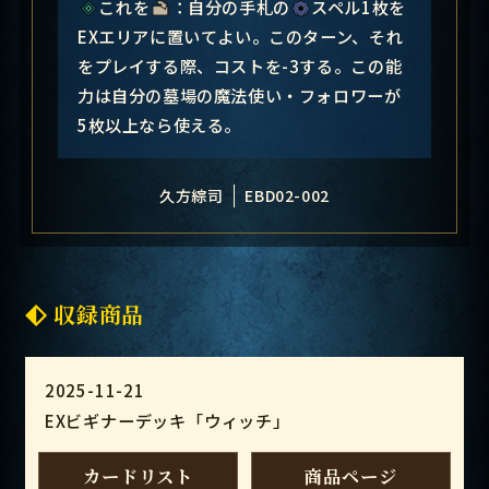
これを
：自分の手札の
スペル1枚を
EXエリアに置いてよい。このターン、それ
をプレイする際、コストを-3する。この能
力は自分の墓場の魔法使い・フォロワーが
5枚以上なら使える。
久方綜司
EBD02-002
収録商品
2025-11-21
EXビギナーデッキ「ウィッチ」
カードリスト
商品ページ