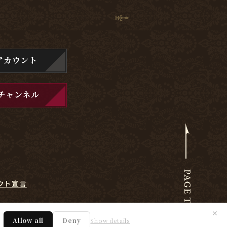
アカウント
チャンネル
クト宣言
✕
Allow all
Deny
Show details