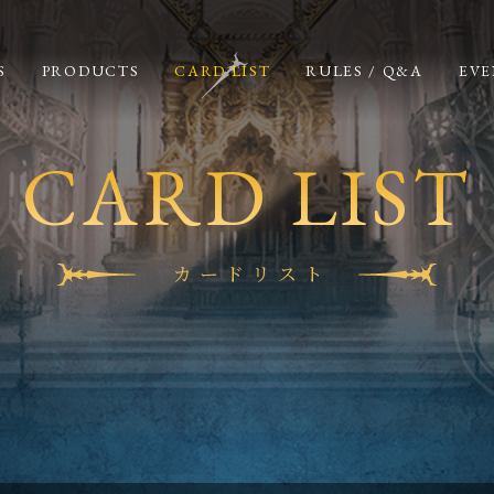
S
PRODUCTS
CARD LIST
RULES / Q&A
EVE
CARD LIST
カードリスト