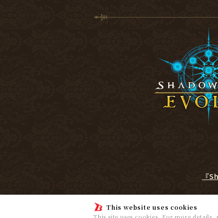
『S
This website uses cookies
This site uses cookies. For more details,