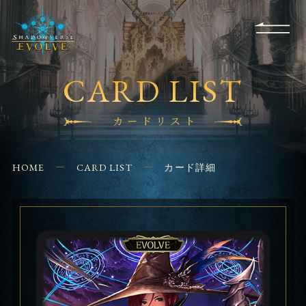
RULES
EVENT
SHOPS
FOR
APPLICATION
/ Q&A
BEGINNERS
CONTACT
CARD LIST
カードリスト
HOME
CARD LIST
カード詳細