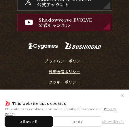
公式アカウント
Shadowverse EVOLVE
公式チャンネル
プライバシーポリシー
外部送信ポリシー
クッキーポリシー
『Shadowverse EVOLVE』に関するガイドライン
✕
プレイヤーリスペクト宣言
This website uses cookies
This site uses cookies. For more details, please see our
Privacy
Policy
.
© Cygames, Inc. ©Bushiroad
Allow all
Deny
Show details