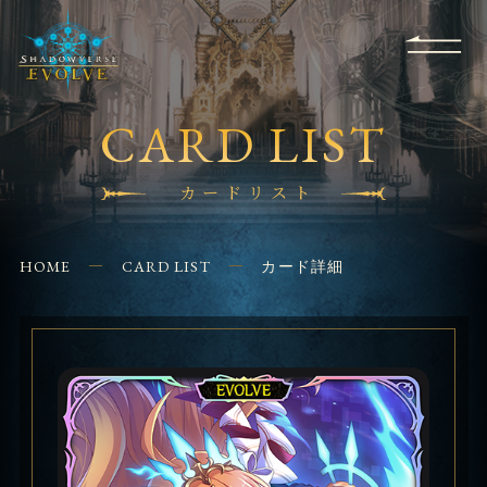
RULES
EVENT
SHOPS
FOR
APPLICATION
/ Q&A
BEGINNERS
CONTACT
CARD LIST
カードリスト
HOME
CARD LIST
カード詳細