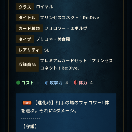
ロイヤル
クラス
プリンセスコネクト！Re:Dive
タイトル
フォロワー・エボルヴ
カード種類
プリコネ・美食殿
タイプ
SL
レアリティ
プレミアムカードセット「プリンセス
収録商品
コネクト！Re:Dive」
コスト
-
攻撃力
4
体力
4
【進化時】相手の場のフォロワー1体
を選ぶ。それに4ダメージ。
----------
【守護】