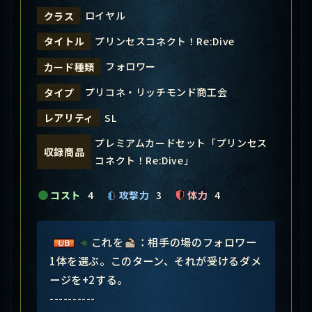
ロイヤル
クラス
プリンセスコネクト！Re:Dive
タイトル
フォロワー
カード種類
プリコネ・リッチモンド商工会
タイプ
SL
レアリティ
プレミアムカードセット「プリンセス
収録商品
コネクト！Re:Dive」
コスト
4
攻撃力
3
体力
4
これを
：相手の場のフォロワー
1体を選ぶ。このターン、それが受けるダメ
ージを+2する。
----------