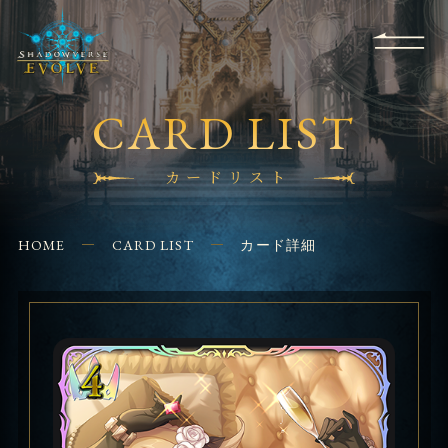
RULES
EVENT
SHOPS
FOR
APPLICATION
/ Q&A
BEGINNERS
CONTACT
CARD LIST
カードリスト
HOME
CARD LIST
カード詳細