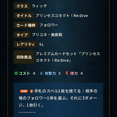
ウィッチ
クラス
プリンセスコネクト！Re:Dive
タイトル
フォロワー
カード種類
プリコネ・美食殿
タイプ
SL
レアリティ
プレミアムカードセット「プリンセス
収録商品
コネクト！Re:Dive」
コスト
4
攻撃力
3
体力
4
手札のスペル1枚を捨てる：相手の
場のフォロワー1体を選ぶ。それに3ダメー
ジ。1枚引く。
----------