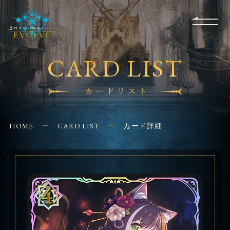
RULES
EVENT
SHOPS
FOR
APPLICATION
/ Q&A
BEGINNERS
CONTACT
CARD LIST
カードリスト
HOME
CARD LIST
カード詳細