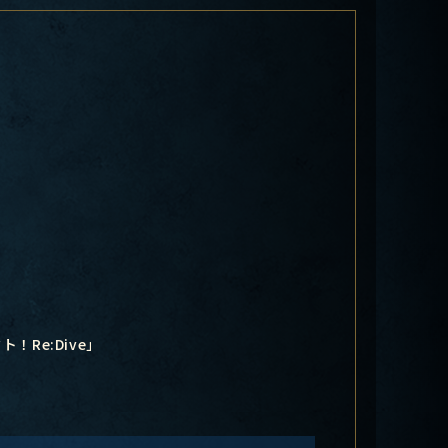
Re:Dive」