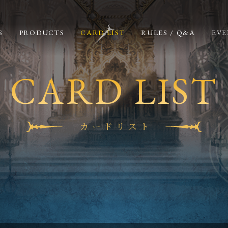
S
PRODUCTS
CARD LIST
RULES / Q&A
EVE
CARD LIST
カードリスト