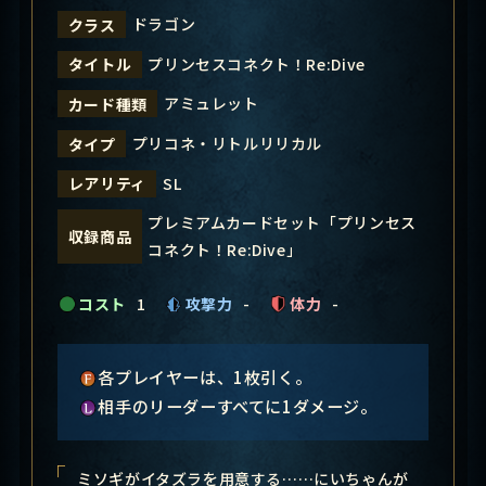
ドラゴン
クラス
プリンセスコネクト！Re:Dive
タイトル
アミュレット
カード種類
プリコネ・リトルリリカル
タイプ
SL
レアリティ
プレミアムカードセット「プリンセス
収録商品
コネクト！Re:Dive」
コスト
1
攻撃力
-
体力
-
各プレイヤーは、1枚引く。
相手のリーダーすべてに1ダメージ。
ミソギがイタズラを用意する……にいちゃんが