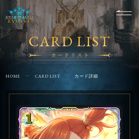
RULES
EVENT
SHOPS
FOR
APPLICATION
/ Q&A
BEGINNERS
CONTACT
CARD LIST
カードリスト
HOME
CARD LIST
カード詳細