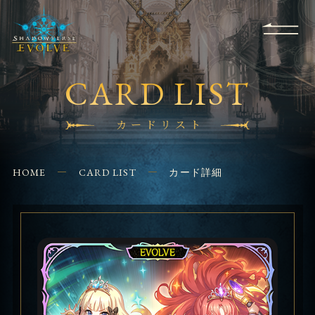
RULES
EVENT
SHOPS
FOR
APPLICATION
/ Q&A
BEGINNERS
CONTACT
CARD LIST
カードリスト
HOME
CARD LIST
カード詳細