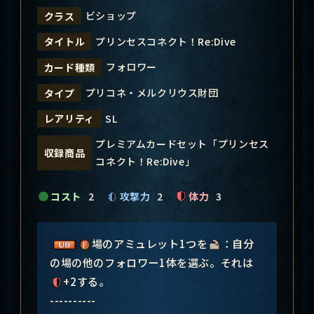
ビショップ
クラス
プリンセスコネクト！Re:Dive
タイトル
フォロワー
カード種類
プリコネ・メルクリウス財団
タイプ
SL
レアリティ
プレミアムカードセット「プリンセス
収録商品
コネクト！Re:Dive」
コスト
2
攻撃力
2
体力
3
場のアミュレット1つを
：自分
の場の他のフォロワー1体を選ぶ。それは
+2する。
----------