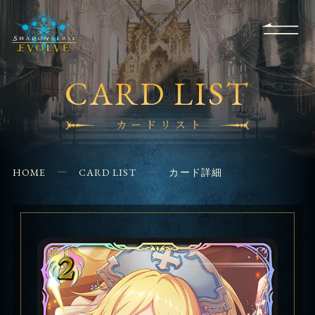
RULES
EVENT
SHOPS
FOR
APPLICATION
/ Q&A
BEGINNERS
CONTACT
CARD LIST
カードリスト
HOME
CARD LIST
カード詳細