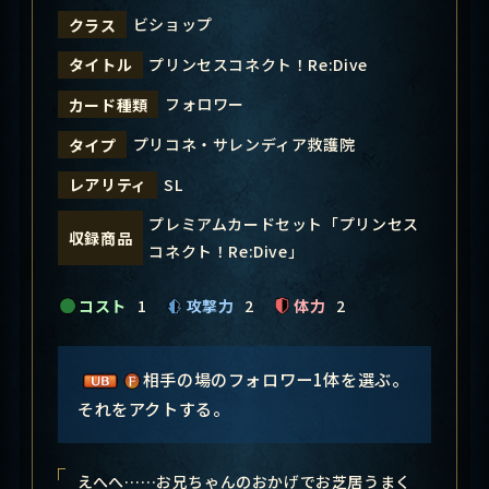
ビショップ
クラス
プリンセスコネクト！Re:Dive
タイトル
フォロワー
カード種類
プリコネ・サレンディア救護院
タイプ
SL
レアリティ
プレミアムカードセット「プリンセス
収録商品
コネクト！Re:Dive」
コスト
1
攻撃力
2
体力
2
相手の場のフォロワー1体を選ぶ。
それをアクトする。
えへへ……お兄ちゃんのおかげでお芝居うまく