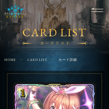
RULES
EVENT
SHOPS
FOR
APPLICATION
/ Q&A
BEGINNERS
CONTACT
CARD LIST
カードリスト
HOME
CARD LIST
カード詳細