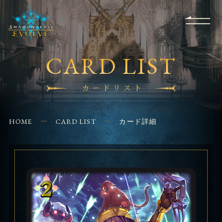
RULES
EVENT
SHOPS
FOR
APPLICATION
/ Q&A
BEGINNERS
CONTACT
CARD LIST
カードリスト
HOME
CARD LIST
カード詳細