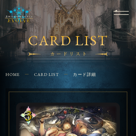
RULES
EVENT
SHOPS
FOR
APPLICATION
/ Q&A
BEGINNERS
CONTACT
CARD LIST
カードリスト
HOME
CARD LIST
カード詳細