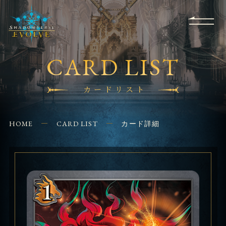
RULES
EVENT
SHOPS
FOR
APPLICATION
/ Q&A
BEGINNERS
CONTACT
CARD LIST
カードリスト
HOME
CARD LIST
カード詳細