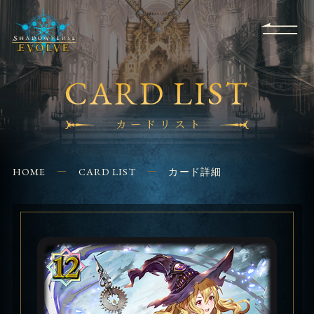
RULES
EVENT
SHOPS
FOR
APPLICATION
/ Q&A
BEGINNERS
CONTACT
CARD LIST
カードリスト
HOME
CARD LIST
カード詳細