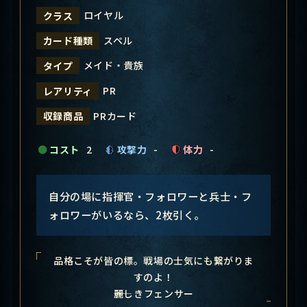
ロイヤル
クラス
スペル
カード種類
メイド・貴族
タイプ
PR
レアリティ
PRカード
収録商品
コスト
2
攻撃力
-
体力
-
自分の場に指揮官・フォロワーと兵士・フ
ォロワーがいるなら、2枚引く。
品格こそが皆の標。戦場の士気にも繋がりま
すのよ！
――麗しきフェンサー