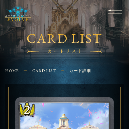
RULES
EVENT
SHOPS
FOR
APPLICATION
/ Q&A
BEGINNERS
CONTACT
CARD LIST
カードリスト
HOME
CARD LIST
カード詳細