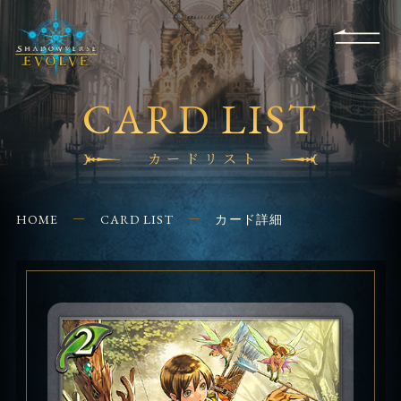
RULES
EVENT
SHOPS
FOR
APPLICATION
/ Q&A
BEGINNERS
CONTACT
CARD LIST
カードリスト
HOME
CARD LIST
カード詳細