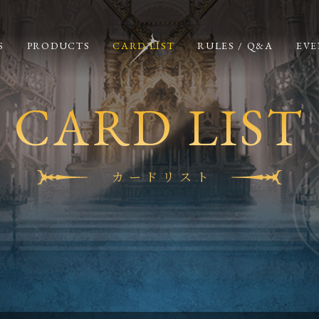
S
PRODUCTS
CARD LIST
RULES / Q&A
EVE
CARD LIST
カードリスト