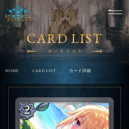
RULES
EVENT
SHOPS
FOR
APPLICATION
/ Q&A
BEGINNERS
CONTACT
CARD LIST
カードリスト
HOME
CARD LIST
カード詳細