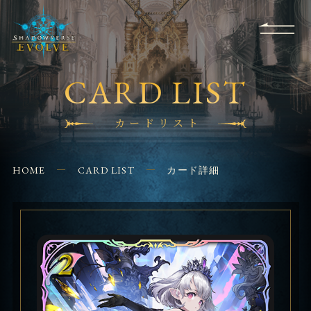
RULES
EVENT
SHOPS
FOR
APPLICATION
/ Q&A
BEGINNERS
CONTACT
CARD LIST
カードリスト
HOME
CARD LIST
カード詳細