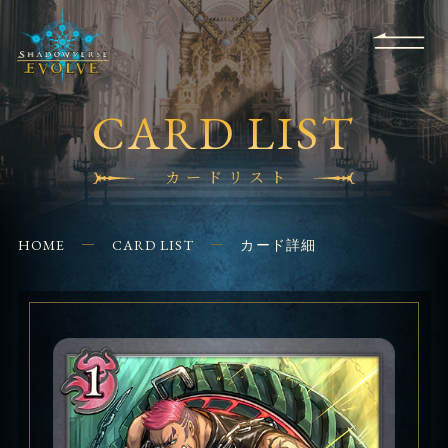
RULES
EVENT
SHOPS
FOR
APPLICATION
/ Q&A
BEGINNERS
CONTACT
CARD LIST
カードリスト
HOME
CARD LIST
カード詳細