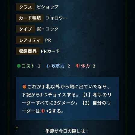
ビショップ
クラス
フォロワー
カード種類
獣・コック
タイプ
PR
レアリティ
PRカード
収録商品
コスト
1
攻撃力
2
体力
2
これが手札以外から場に出ていたなら、
下記から1つチョイスする。【1】相手のリ
ーダーすべてに2ダメージ。【2】自分のリ
ーダーは
+2する。
季節が今日の隠し味！