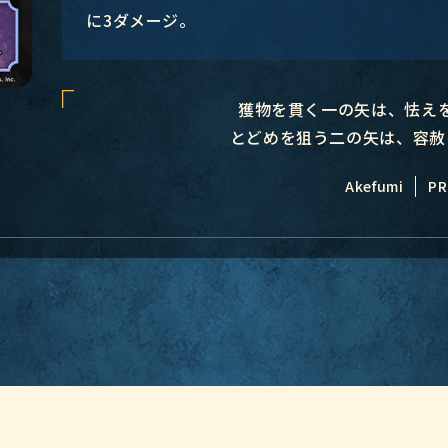
に3ダメージ。
獲物を貫く一の矢は、怯え
とどめを狙う二の矢は、容赦
Akefumi
PR