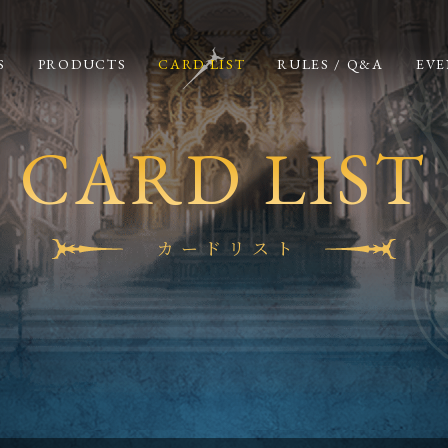
S
PRODUCTS
CARD LIST
RULES / Q&A
EVE
CARD LIST
カードリスト