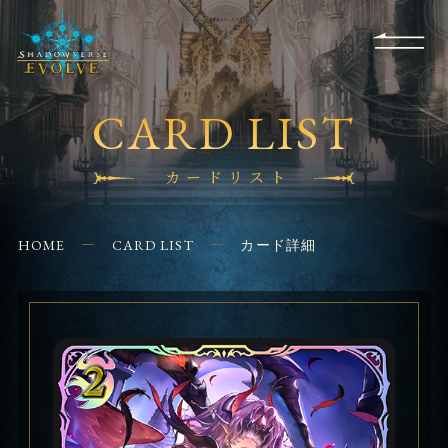
RULES
EVENT
SHOPS
FOR
APPLICATION
/ Q&A
BEGINNERS
CONTACT
CARD LIST
カードリスト
HOME
CARD LIST
カード詳細