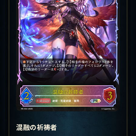
混融の祈祷者