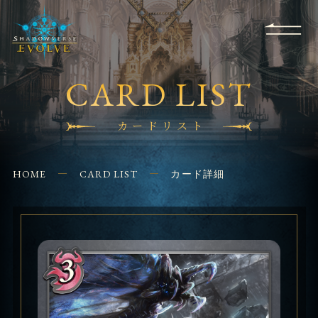
RULES
EVENT
SHOPS
FOR
APPLICATION
/ Q&A
BEGINNERS
CONTACT
CARD LIST
カードリスト
HOME
CARD LIST
カード詳細