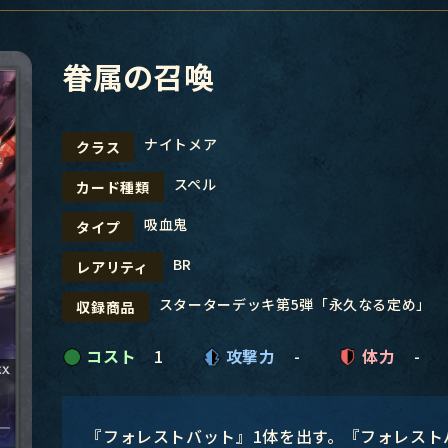
眷属の召喚
ナイトメア
クラス
スペル
カード種類
吸血鬼
タイプ
BR
レアリティ
スターターデッキ第5弾「永久なる定め」
収録商品
コスト
1
攻撃力
-
体力
-
『フォレストバット』1体を出す。『フォレスト