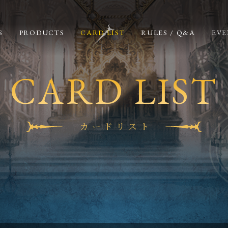
S
PRODUCTS
CARD LIST
RULES / Q&A
EVE
CARD LIST
カードリスト