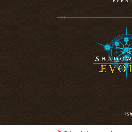
EVEN
『S