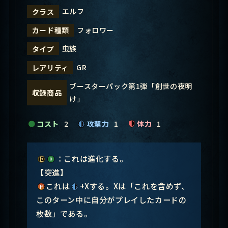
エルフ
クラス
フォロワー
カード種類
虫族
タイプ
GR
レアリティ
ブースターパック第1弾「創世の夜明
収録商品
け」
コスト
2
攻撃力
1
体力
1
：これは進化する。
【突進】
これは
+Xする。Xは「これを含めず、
このターン中に自分がプレイしたカードの
枚数」である。