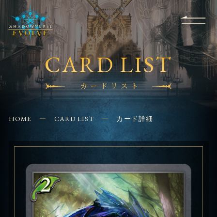
RULES
EVENT
SHOPS
FOR
APPLICATION
/ Q&A
BEGINNERS
CONTACT
CARD LIST
カードリスト
HOME
CARD LIST
カード詳細