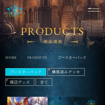
RULES
EVENT
SHOPS
FOR
APPLICATION
/ Q&A
BEGINNERS
CONTACT
PRODUCTS
商品情報
HOME
PRODUCTS
ブースターパック
ブースターパック
構築済みデッキ
周辺グッズ
全て