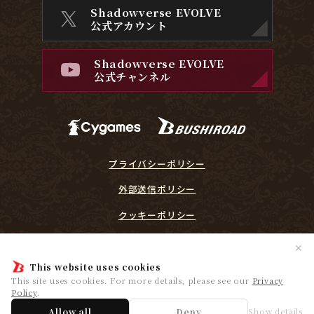
Shadowverse EVOLVE
公式アカウント
Shadowverse EVOLVE
公式チャンネル
プライバシーポリシー
外部送信ポリシー
クッキーポリシー
『Shadowverse EVOLVE』に関するガイドライン
✕
プレイヤーリスペクト宣言
This website uses cookies
This site uses cookies. For more details, please see our
Privacy
Policy
.
© Cygames, Inc. ©Bushiroad
Allow all
Deny
Show details