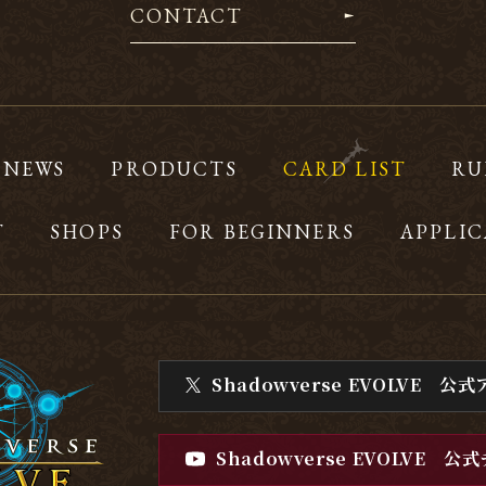
CONTACT
NEWS
PRODUCTS
CARD LIST
RU
T
SHOPS
FOR BEGINNERS
APPLIC
Shadowverse EVOLVE
公式
Shadowverse EVOLVE
公式