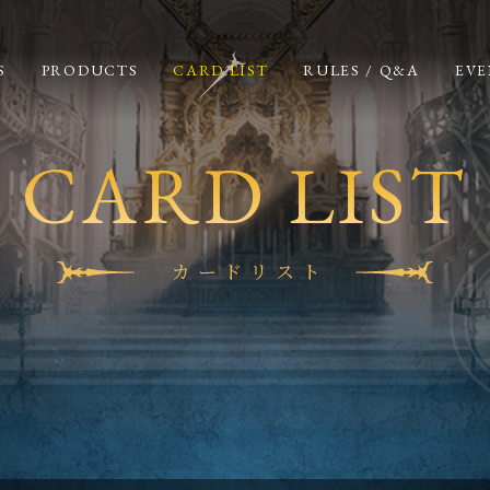
S
PRODUCTS
CARD LIST
RULES / Q&A
EVE
CARD LIST
カードリスト