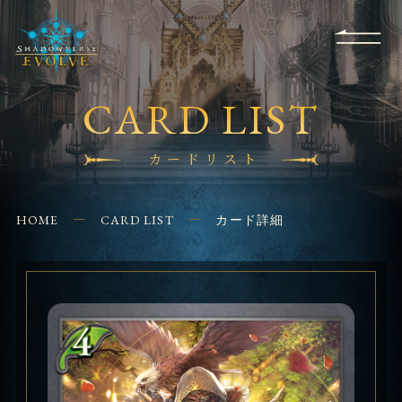
RULES
EVENT
SHOPS
FOR
APPLICATION
/ Q&A
BEGINNERS
CONTACT
CARD LIST
カードリスト
HOME
CARD LIST
カード詳細