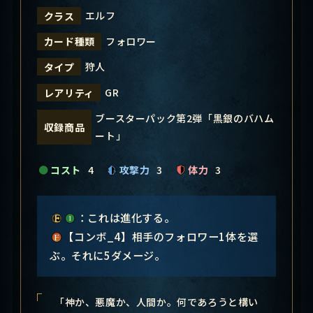
エルフ
クラス
フォロワー
カード種類
狩人
タイプ
GR
レアリティ
ブースターパック第2弾「黒銀のバハム
収録商品
ート」
コスト
4
攻撃力
3
体力
3
：これは進化する。
【コンボ_4】相手のフォロワー1体を選
ぶ。それに5ダメージ。
「神か、悪魔か、人間か。何であろうと構い